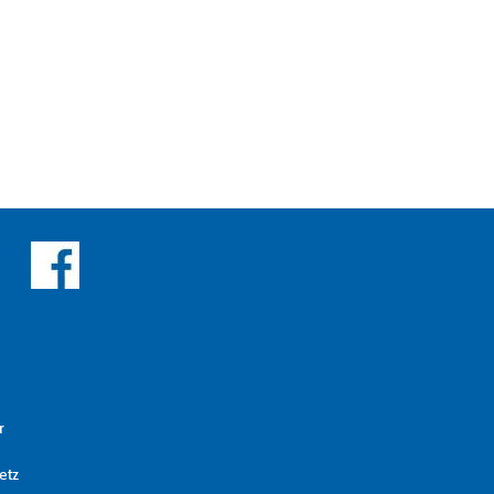
r
etz