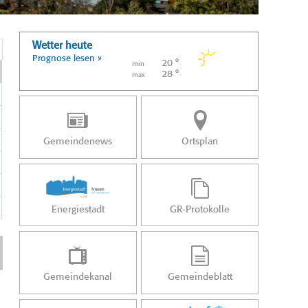
Wetter heute
Prognose lesen »
20 °
min
28 °
max
Gemeindenews
Ortsplan
Energiestadt
GR-Protokolle
Gemeindekanal
Gemeindeblatt