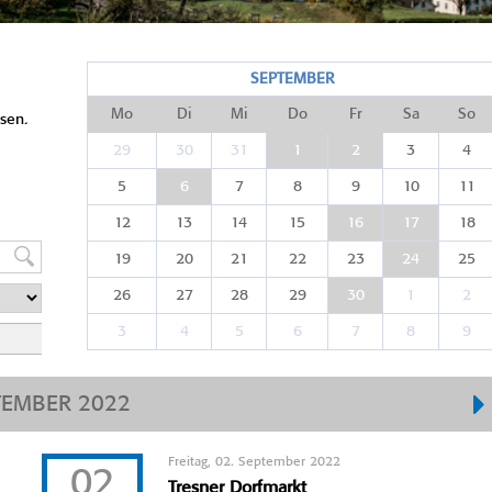
SEPTEMBER
Mo
Di
Mi
Do
Fr
Sa
So
sen.
29
30
31
1
2
3
4
5
6
7
8
9
10
11
12
13
14
15
16
17
18
19
20
21
22
23
24
25
26
27
28
29
30
1
2
3
4
5
6
7
8
9
TEMBER 2022
Freitag, 02. September 2022
02
Tresner Dorfmarkt