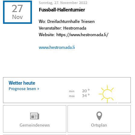
Sonntag, 27. November 2022
27
Fussball-Hallenturnier
Nov
Wo: Dreifachturnhalle Triesen
Veranstalter: Hestromada
Website: https://www.hestromada.li/
www.hestromada.li
Wetter heute
Prognose lesen »
20 °
min
34 °
max
Gemeindenews
Ortsplan