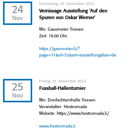
Donnerstag, 24. November 2022
24
Vernissage Ausstellung 'Auf den
Nov
Spuren von Oskar Werner'
Wo: Gasometer Triesen
Zeit: 19.00 Uhr
https://gasometer.li/?
page=71&id=32&art=ausstellung&lan=de
Freitag, 25. November 2022
25
Fussball-Hallenturnier
Nov
Wo: Dreifachturnhalle Triesen
Veranstalter: Hestromada
Website: https://www.hestromada.li/
www.hestromada.li