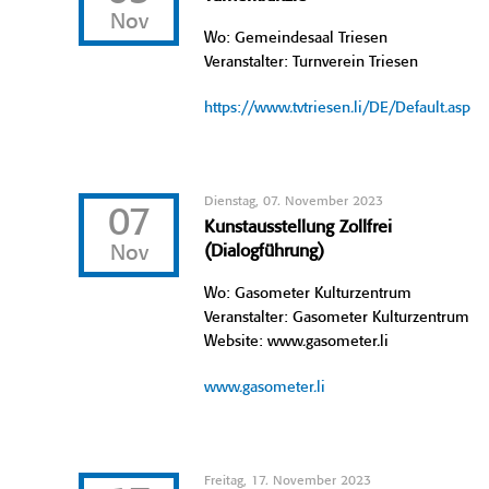
Nov
Wo: Gemeindesaal Triesen
Veranstalter: Turnverein Triesen
https://www.tvtriesen.li/DE/Default.asp
Dienstag, 07. November 2023
07
Kunstausstellung Zollfrei
Nov
(Dialogführung)
Wo: Gasometer Kulturzentrum
Veranstalter: Gasometer Kulturzentrum
Website: www.gasometer.li
www.gasometer.li
Freitag, 17. November 2023