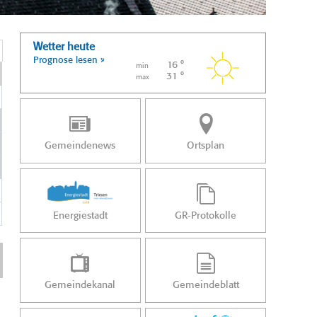
Wetter heute
Prognose lesen »
16 °
min
31 °
max
Gemeindenews
Ortsplan
Energiestadt
GR-Protokolle
Gemeindekanal
Gemeindeblatt