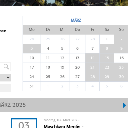
MÄRZ
Mo
Di
Mi
Do
Fr
Sa
So
sen.
24
25
26
27
28
1
2
3
4
5
6
7
8
9
10
11
12
13
14
15
16
17
18
19
20
21
22
23
24
25
26
27
28
29
30
31
1
2
3
4
5
6
ÄRZ 2025
Montag, 03. März 2025
03
Maschkara Mentig -