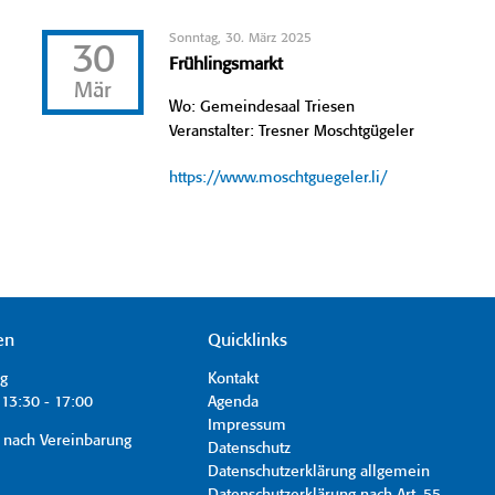
Sonntag, 30. März 2025
30
Frühlingsmarkt
Mär
Wo: Gemeindesaal Triesen
Veranstalter: Tresner Moschtgügeler
https://www.moschtguegeler.li/
en
Quicklinks
ag
Kontakt
13:30 - 17:00
Agenda
Impressum
 nach Vereinbarung
Datenschutz
Datenschutzerklärung allgemein
Datenschutzerklärung nach Art. 55