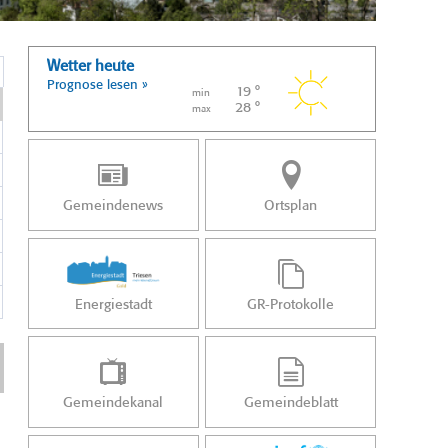
Wetter heute
Prognose lesen »
19 °
min
28 °
max
Gemeindenews
Ortsplan
Energiestadt
GR-Protokolle
Gemeindekanal
Gemeindeblatt