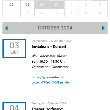
28
29
30
31
1
2
3
4
5
6
7
8
9
10
OKTOBER 2024
Donnerstag, 03. Oktober 2024
03
Invitations - Konzert
Okt
Wo: Gasometer Triesen
Zeit: 18.30 - 19.30 Uhr
Veranstalter: Gasometer
https://gasometer.li/?
page=67&id=96&lan=de
Freitag, 04. Oktober 2024
04
Tresner Dorfmarkt