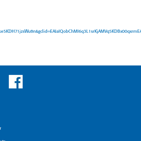
Fke5KDH71jzsWu8n&gclid=EAIaIQobChMI6q3L1srKjAMVq5KDBx00qxrm
r