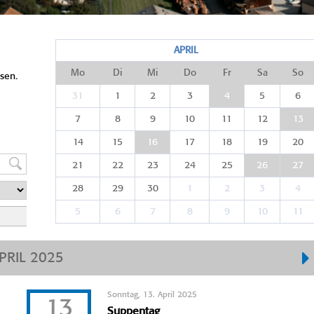
APRIL
Mo
Di
Mi
Do
Fr
Sa
So
sen.
31
1
2
3
4
5
6
7
8
9
10
11
12
13
14
15
16
17
18
19
20
21
22
23
24
25
26
27
28
29
30
1
2
3
4
5
6
7
8
9
10
11
PRIL 2025
Sonntag, 13. April 2025
13
Suppentag