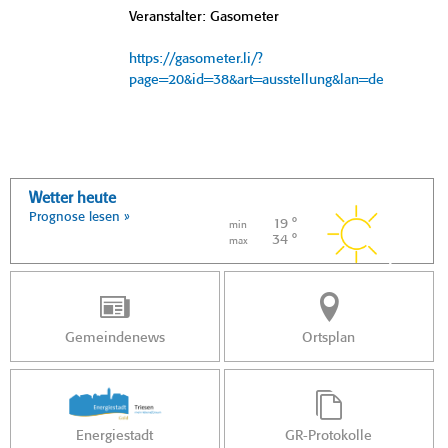
Veranstalter: Gasometer
https://gasometer.li/?
page=20&id=38&art=ausstellung&lan=de
Wetter heute
Prognose lesen »
19 °
min
34 °
max
Gemeindenews
Ortsplan
Energiestadt
GR-Protokolle