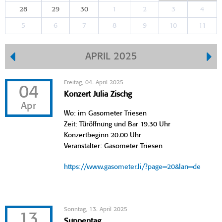
28
29
30
1
2
3
4
5
6
7
8
9
10
11
APRIL 2025
Freitag, 04. April 2025
04
Konzert Julia Zischg
Apr
Wo: im Gasometer Triesen
Zeit: Türöffnung und Bar 19.30 Uhr
Konzertbeginn 20.00 Uhr
Veranstalter: Gasometer Triesen
https://www.gasometer.li/?page=20&lan=de
Sonntag, 13. April 2025
13
Suppentag