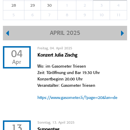
28
29
30
1
2
3
4
5
6
7
8
9
10
11
APRIL 2025
Freitag, 04. April 2025
04
Konzert Julia Zischg
Apr
Wo: im Gasometer Triesen
Zeit: Türöffnung und Bar 19.30 Uhr
Konzertbeginn 20.00 Uhr
Veranstalter: Gasometer Triesen
https://www.gasometer.li/?page=20&lan=de
Sonntag, 13. April 2025
13
Suppentag