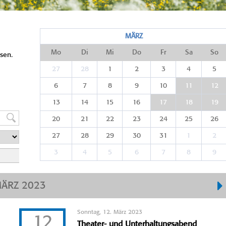
MÄRZ
Mo
Di
Mi
Do
Fr
Sa
So
sen.
27
28
1
2
3
4
5
6
7
8
9
10
11
12
13
14
15
16
17
18
19
20
21
22
23
24
25
26
27
28
29
30
31
1
2
3
4
5
6
7
8
9
ÄRZ 2023
Sonntag, 12. März 2023
12
Theater- und Unterhaltungsabend