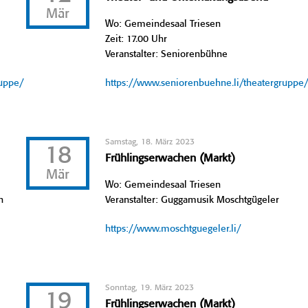
Mär
Wo: Gemeindesaal Triesen
Zeit: 17.00 Uhr
Veranstalter: Seniorenbühne
ruppe/
https://www.seniorenbuehne.li/theatergruppe
Samstag, 18. März 2023
18
Frühlingserwachen (Markt)
Mär
Wo: Gemeindesaal Triesen
n
Veranstalter: Guggamusik Moschtgügeler
https://www.moschtguegeler.li/
Sonntag, 19. März 2023
19
Frühlingserwachen (Markt)