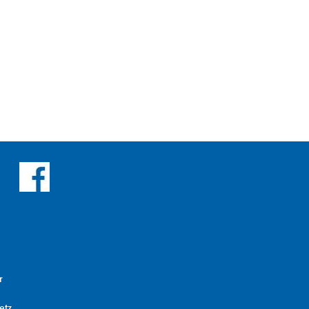
r
etz