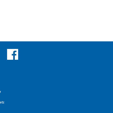
r
etz