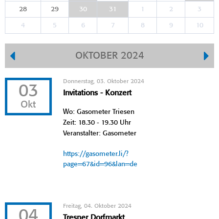
28
29
30
31
1
2
3
4
5
6
7
8
9
10
OKTOBER 2024
Donnerstag, 03. Oktober 2024
03
Invitations - Konzert
Okt
Wo: Gasometer Triesen
Zeit: 18.30 - 19.30 Uhr
Veranstalter: Gasometer
https://gasometer.li/?
page=67&id=96&lan=de
Freitag, 04. Oktober 2024
04
Tresner Dorfmarkt