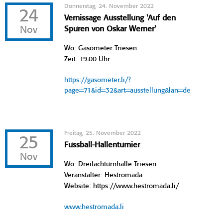
Donnerstag, 24. November 2022
24
Vernissage Ausstellung 'Auf den
Nov
Spuren von Oskar Werner'
Wo: Gasometer Triesen
Zeit: 19.00 Uhr
https://gasometer.li/?
page=71&id=32&art=ausstellung&lan=de
Freitag, 25. November 2022
25
Fussball-Hallenturnier
Nov
Wo: Dreifachturnhalle Triesen
Veranstalter: Hestromada
Website: https://www.hestromada.li/
www.hestromada.li