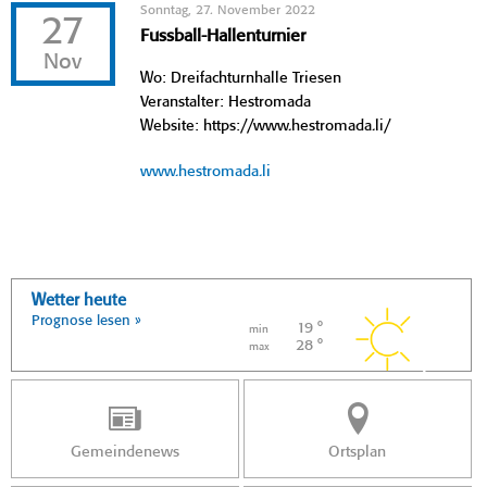
Sonntag, 27. November 2022
27
Fussball-Hallenturnier
Nov
Wo: Dreifachturnhalle Triesen
Veranstalter: Hestromada
Website: https://www.hestromada.li/
www.hestromada.li
Wetter heute
Prognose lesen »
19 °
min
28 °
max
Gemeindenews
Ortsplan