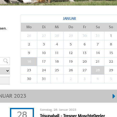
JANUAR
Mo
Di
Mi
Do
Fr
Sa
So
sen.
26
27
28
29
30
31
1
2
3
4
5
6
7
8
9
10
11
12
13
14
15
16
17
18
19
20
21
22
23
24
25
26
27
28
29
30
31
1
2
3
4
5
NUAR 2023
Samstag, 28. Januar 2023
28
Trisunaball - Tresner Moschtgügeler