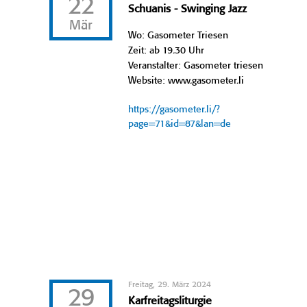
22
Schuanis - Swinging Jazz
Mär
Wo: Gasometer Triesen
Zeit: ab 19.30 Uhr
Veranstalter: Gasometer triesen
Website: www.gasometer.li
https://gasometer.li/?
page=71&id=87&lan=de
Freitag, 29. März 2024
29
Karfreitagsliturgie