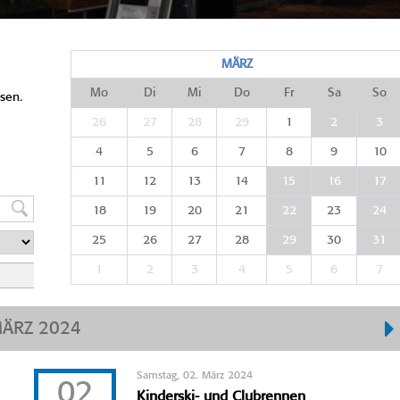
MÄRZ
Mo
Di
Mi
Do
Fr
Sa
So
sen.
26
27
28
29
1
2
3
4
5
6
7
8
9
10
11
12
13
14
15
16
17
18
19
20
21
22
23
24
25
26
27
28
29
30
31
1
2
3
4
5
6
7
ÄRZ 2024
Samstag, 02. März 2024
02
Kinderski- und Clubrennen