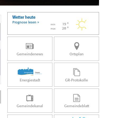
Wetter heute
Prognose lesen »
19 °
min
28 °
max
Gemeindenews
Ortsplan
Energiestadt
GR-Protokolle
Gemeindekanal
Gemeindeblatt