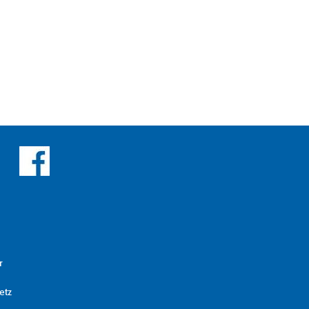
r
etz