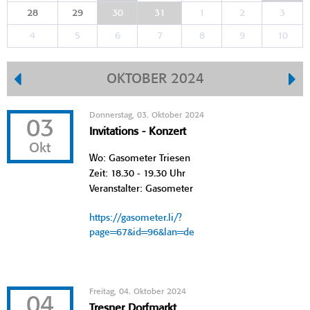
28
29
30
31
1
2
3
4
5
6
7
8
9
10
OKTOBER 2024
Donnerstag, 03. Oktober 2024
03
Invitations - Konzert
Okt
Wo: Gasometer Triesen
Zeit: 18.30 - 19.30 Uhr
Veranstalter: Gasometer
https://gasometer.li/?
page=67&id=96&lan=de
Freitag, 04. Oktober 2024
04
Tresner Dorfmarkt