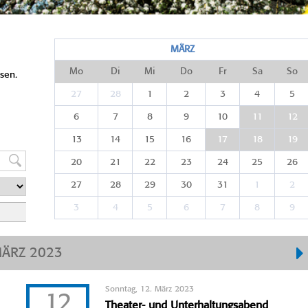
MÄRZ
Mo
Di
Mi
Do
Fr
Sa
So
sen.
27
28
1
2
3
4
5
6
7
8
9
10
11
12
13
14
15
16
17
18
19
20
21
22
23
24
25
26
27
28
29
30
31
1
2
3
4
5
6
7
8
9
ÄRZ 2023
Sonntag, 12. März 2023
12
Theater- und Unterhaltungsabend