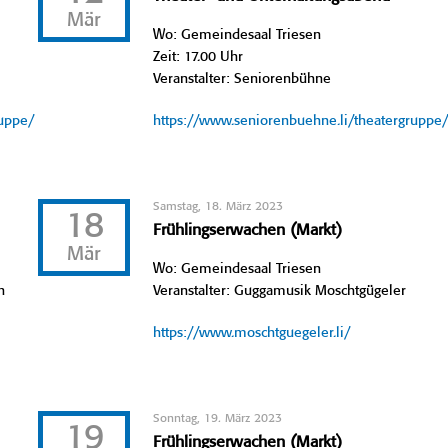
Mär
Wo: Gemeindesaal Triesen
Zeit: 17.00 Uhr
Veranstalter: Seniorenbühne
ruppe/
https://www.seniorenbuehne.li/theatergruppe
Samstag, 18. März 2023
18
Frühlingserwachen (Markt)
Mär
Wo: Gemeindesaal Triesen
n
Veranstalter: Guggamusik Moschtgügeler
https://www.moschtguegeler.li/
Sonntag, 19. März 2023
19
Frühlingserwachen (Markt)