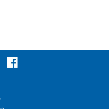
r
etz