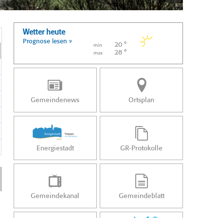
Wetter heute
Prognose lesen »
20 °
min
28 °
max
Gemeindenews
Ortsplan
Energiestadt
GR-Protokolle
Gemeindekanal
Gemeindeblatt