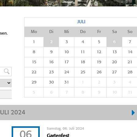
JULI
Mo
Di
Mi
Do
Fr
Sa
So
sen.
1
2
3
4
5
6
7
8
9
10
11
12
13
14
15
16
17
18
19
20
21
22
23
24
25
26
27
28
29
30
31
1
2
3
4
5
6
7
8
9
10
11
JULI 2024
Samstag, 06. Juli 2024
06
Gartenfest