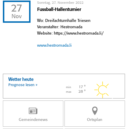
Sonntag, 27. November 2022
27
Fussball-Hallenturnier
Nov
Wo: Dreifachturnhalle Triesen
Veranstalter: Hestromada
Website: https://www.hestromada.li/
www.hestromada.li
Wetter heute
Prognose lesen »
17 °
min
28 °
max
Gemeindenews
Ortsplan