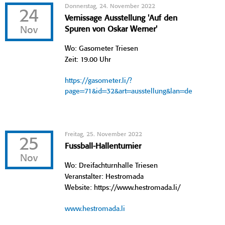
Donnerstag, 24. November 2022
24
Vernissage Ausstellung 'Auf den
Nov
Spuren von Oskar Werner'
Wo: Gasometer Triesen
Zeit: 19.00 Uhr
https://gasometer.li/?
page=71&id=32&art=ausstellung&lan=de
Freitag, 25. November 2022
25
Fussball-Hallenturnier
Nov
Wo: Dreifachturnhalle Triesen
Veranstalter: Hestromada
Website: https://www.hestromada.li/
www.hestromada.li