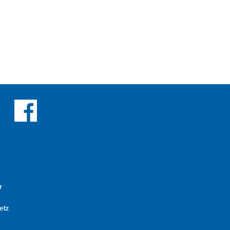
r
etz