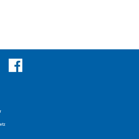
r
etz