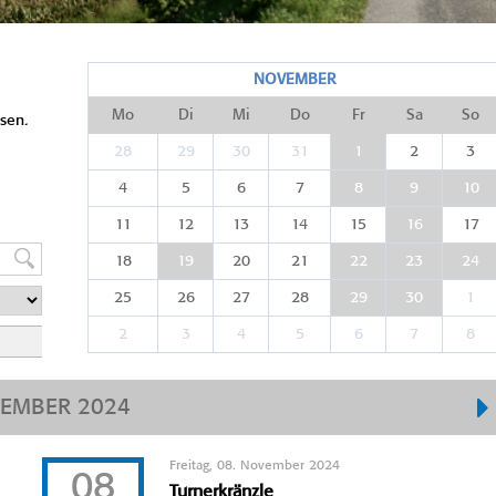
NOVEMBER
Mo
Di
Mi
Do
Fr
Sa
So
sen.
28
29
30
31
1
2
3
4
5
6
7
8
9
10
11
12
13
14
15
16
17
18
19
20
21
22
23
24
25
26
27
28
29
30
1
2
3
4
5
6
7
8
EMBER 2024
Freitag, 08. November 2024
08
Turnerkränzle