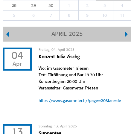
28
29
30
1
2
3
4
5
6
7
8
9
10
11
APRIL 2025
Freitag, 04. April 2025
04
Konzert Julia Zischg
Apr
Wo: im Gasometer Triesen
Zeit: Türöffnung und Bar 19.30 Uhr
Konzertbeginn 20.00 Uhr
Veranstalter: Gasometer Triesen
https://www.gasometer.li/?page=20&lan=de
Sonntag, 13. April 2025
13
Suppentag