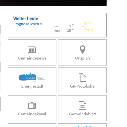
Wetter heute
Prognose lesen »
19 °
min
28 °
max
Gemeindenews
Ortsplan
Energiestadt
GR-Protokolle
Gemeindekanal
Gemeindeblatt