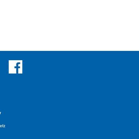
r
etz