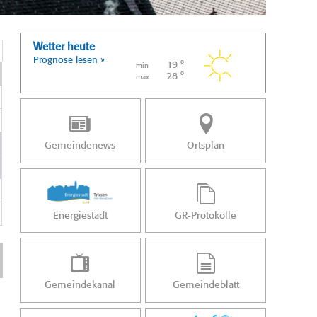
Wetter heute
Prognose lesen »
19 °
min
28 °
max
Gemeindenews
Ortsplan
Energiestadt
GR-Protokolle
Gemeindekanal
Gemeindeblatt