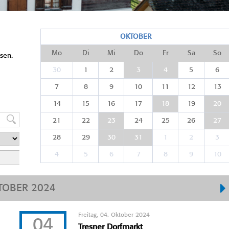
OKTOBER
Mo
Di
Mi
Do
Fr
Sa
So
sen.
30
1
2
3
4
5
6
7
8
9
10
11
12
13
14
15
16
17
18
19
20
21
22
23
24
25
26
27
28
29
30
31
1
2
3
4
5
6
7
8
9
10
TOBER 2024
Freitag, 04. Oktober 2024
04
Tresner Dorfmarkt