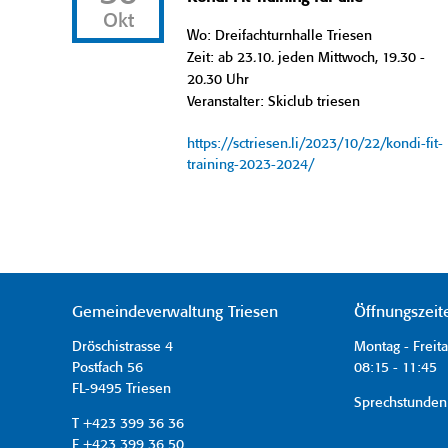
Okt
Wo: Dreifachturnhalle Triesen
Zeit: ab 23.10. jeden Mittwoch, 19.30 -
20.30 Uhr
Veranstalter: Skiclub triesen
https://sctriesen.li/2023/10/22/kondi-fit-
training-2023-2024/
Gemeindeverwaltung Triesen
Öffnungszeit
Dröschistrasse 4
Montag - Freit
Postfach 56
08:15 - 11:45 
FL-9495 Triesen
Sprechstunden
T +423 399 36 36
F +423 399 36 50