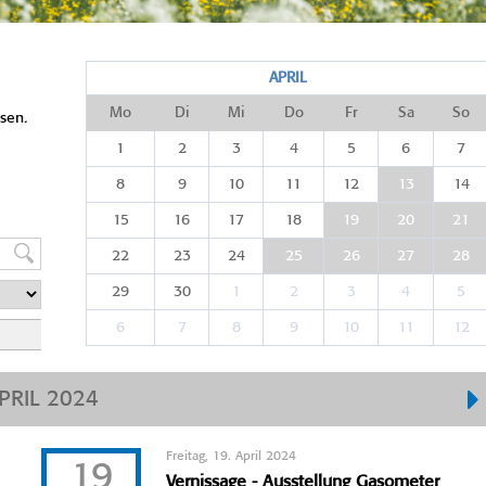
APRIL
Mo
Di
Mi
Do
Fr
Sa
So
sen.
1
2
3
4
5
6
7
8
9
10
11
12
13
14
15
16
17
18
19
20
21
22
23
24
25
26
27
28
29
30
1
2
3
4
5
6
7
8
9
10
11
12
PRIL 2024
Freitag, 19. April 2024
19
Vernissage - Ausstellung Gasometer