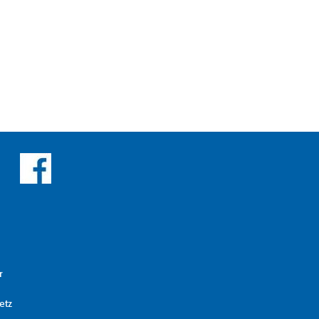
r
etz