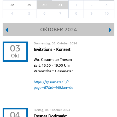
28
29
30
31
1
2
3
4
5
6
7
8
9
10
OKTOBER 2024
Donnerstag, 03. Oktober 2024
03
Invitations - Konzert
Okt
Wo: Gasometer Triesen
Zeit: 18.30 - 19.30 Uhr
Veranstalter: Gasometer
https://gasometer.li/?
page=67&id=96&lan=de
Freitag, 04. Oktober 2024
04
Tresner Dorfmarkt