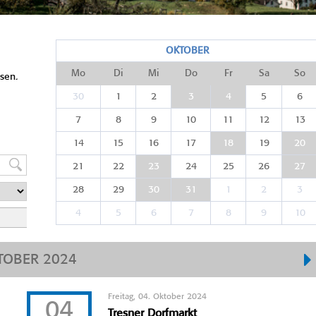
OKTOBER
Mo
Di
Mi
Do
Fr
Sa
So
sen.
30
1
2
3
4
5
6
7
8
9
10
11
12
13
14
15
16
17
18
19
20
21
22
23
24
25
26
27
28
29
30
31
1
2
3
4
5
6
7
8
9
10
TOBER 2024
Freitag, 04. Oktober 2024
04
Tresner Dorfmarkt