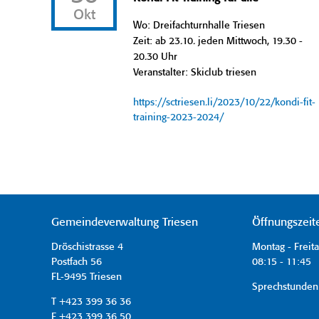
Okt
Wo: Dreifachturnhalle Triesen
Zeit: ab 23.10. jeden Mittwoch, 19.30 -
20.30 Uhr
Veranstalter: Skiclub triesen
https://sctriesen.li/2023/10/22/kondi-fit-
training-2023-2024/
Gemeindeverwaltung Triesen
Öffnungszeit
Dröschistrasse 4
Montag - Freit
Postfach 56
08:15 - 11:45 
FL-9495 Triesen
Sprechstunden
T +423 399 36 36
F +423 399 36 50