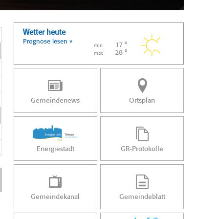
Wetter heute
Prognose lesen »
17 °
min
28 °
max
Gemeindenews
Ortsplan
Energiestadt
GR-Protokolle
Gemeindekanal
Gemeindeblatt