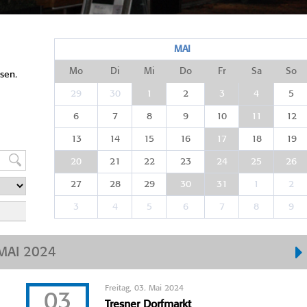
MAI
Mo
Di
Mi
Do
Fr
Sa
So
sen.
29
30
1
2
3
4
5
6
7
8
9
10
11
12
13
14
15
16
17
18
19
20
21
22
23
24
25
26
27
28
29
30
31
1
2
3
4
5
6
7
8
9
MAI 2024
Freitag, 03. Mai 2024
03
Tresner Dorfmarkt