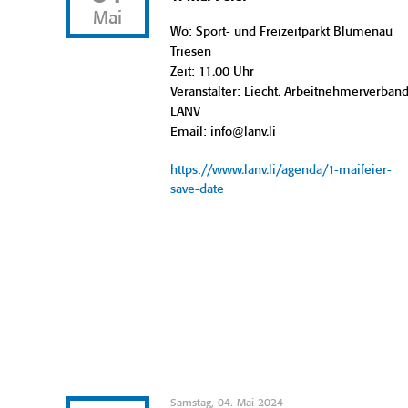
Mai
Wo: Sport- und Freizeitparkt Blumenau
Triesen
Zeit: 11.00 Uhr
Veranstalter: Liecht. Arbeitnehmerverban
LANV
Email: info@lanv.li
https://www.lanv.li/agenda/1-maifeier-
save-date
Samstag, 04. Mai 2024