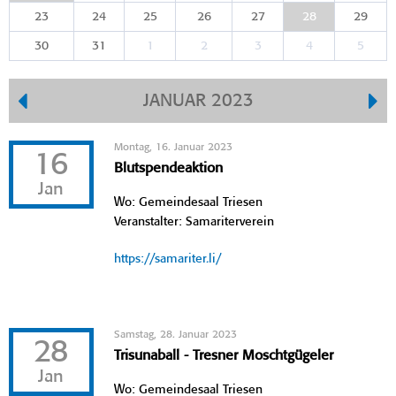
23
24
25
26
27
28
29
30
31
1
2
3
4
5
JANUAR 2023
Montag, 16. Januar 2023
16
Blutspendeaktion
Jan
Wo: Gemeindesaal Triesen
Veranstalter: Samariterverein
https://samariter.li/
Samstag, 28. Januar 2023
28
Trisunaball - Tresner Moschtgügeler
Jan
Wo: Gemeindesaal Triesen