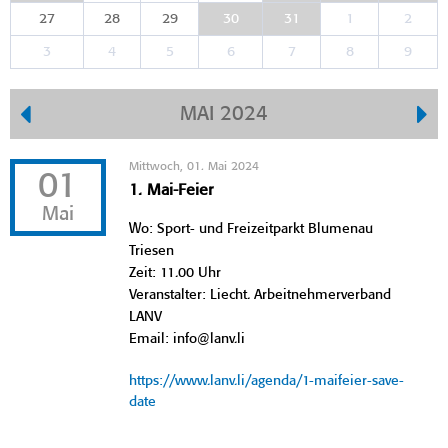
27
28
29
30
31
1
2
3
4
5
6
7
8
9
MAI 2024
Mittwoch, 01. Mai 2024
01
1. Mai-Feier
Mai
Wo: Sport- und Freizeitparkt Blumenau
Triesen
Zeit: 11.00 Uhr
Veranstalter: Liecht. Arbeitnehmerverband
LANV
Email: info@lanv.li
https://www.lanv.li/agenda/1-maifeier-save-
date