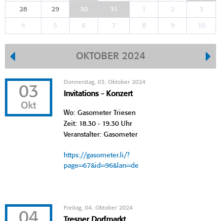
28
29
30
31
1
2
3
4
5
6
7
8
9
10
OKTOBER 2024
Donnerstag, 03. Oktober 2024
03
Invitations - Konzert
Okt
Wo: Gasometer Triesen
Zeit: 18.30 - 19.30 Uhr
Veranstalter: Gasometer
https://gasometer.li/?
page=67&id=96&lan=de
Freitag, 04. Oktober 2024
04
Tresner Dorfmarkt