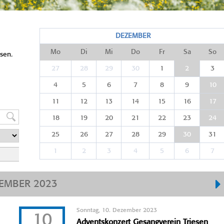
DEZEMBER
Mo
Di
Mi
Do
Fr
Sa
So
sen.
27
28
29
30
1
2
3
4
5
6
7
8
9
10
11
12
13
14
15
16
17
18
19
20
21
22
23
24
25
26
27
28
29
30
31
1
2
3
4
5
6
7
EMBER 2023
Sonntag, 10. Dezember 2023
10
Adventskonzert Gesangverein Triesen