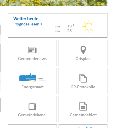
Wetter heute
Prognose lesen »
19 °
min
28 °
max
Gemeindenews
Ortsplan
Energiestadt
GR-Protokolle
Gemeindekanal
Gemeindeblatt