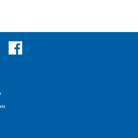
r
etz