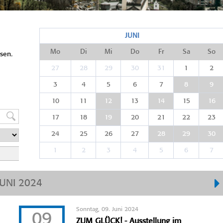
JUNI
Mo
Di
Mi
Do
Fr
Sa
So
sen.
27
28
29
30
31
1
2
3
4
5
6
7
8
9
10
11
12
13
14
15
16
17
18
19
20
21
22
23
24
25
26
27
28
29
30
1
2
3
4
5
6
7
JUNI 2024
Sonntag, 09. Juni 2024
09
ZUM GLÜCK! - Ausstellung im