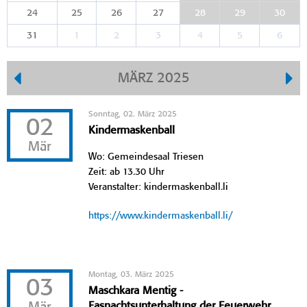
24
25
26
27
28
29
30
31
1
2
3
4
5
6
MÄRZ 2025
Sonntag, 02. März 2025
02
Kindermaskenball
Mär
Wo: Gemeindesaal Triesen
Zeit: ab 13.30 Uhr
Veranstalter: kindermaskenball.li
https://www.kindermaskenball.li/
Montag, 03. März 2025
03
Maschkara Mentig -
Fasnachtsunterhaltung der Feuerwehr