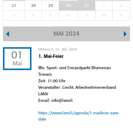
27
28
29
30
31
1
2
3
4
5
6
7
8
9
MAI 2024
Mittwoch, 01. Mai 2024
01
1. Mai-Feier
Mai
Wo: Sport- und Freizeitparkt Blumenau
Triesen
Zeit: 11.00 Uhr
Veranstalter: Liecht. Arbeitnehmerverband
LANV
Email: info@lanv.li
https://www.lanv.li/agenda/1-maifeier-save-
date