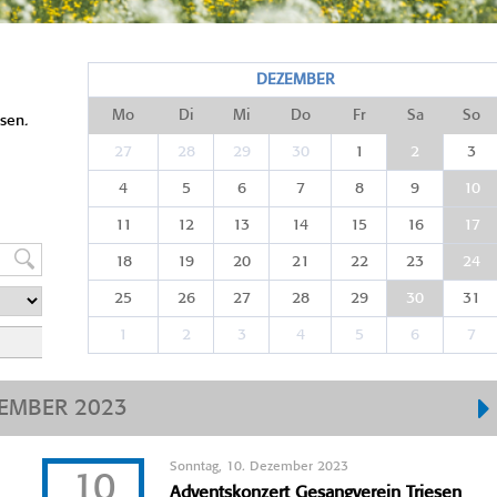
DEZEMBER
Mo
Di
Mi
Do
Fr
Sa
So
sen.
27
28
29
30
1
2
3
4
5
6
7
8
9
10
11
12
13
14
15
16
17
18
19
20
21
22
23
24
25
26
27
28
29
30
31
1
2
3
4
5
6
7
EMBER 2023
Sonntag, 10. Dezember 2023
10
Adventskonzert Gesangverein Triesen