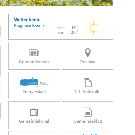
Wetter heute
Prognose lesen »
19 °
min
28 °
max
Gemeindenews
Ortsplan
Energiestadt
GR-Protokolle
Gemeindekanal
Gemeindeblatt