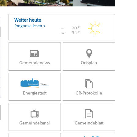
Wetter heute
Prognose lesen »
20 °
min
34 °
max
Gemeindenews
Ortsplan
Energiestadt
GR-Protokolle
Gemeindekanal
Gemeindeblatt