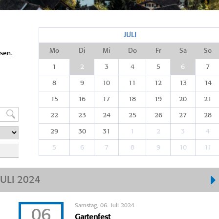
JULI
Mo
Di
Mi
Do
Fr
Sa
So
sen.
1
2
3
4
5
6
7
8
9
10
11
12
13
14
15
16
17
18
19
20
21
22
23
24
25
26
27
28
29
30
31
1
2
3
4
5
6
7
8
9
10
11
JULI 2024
Samstag, 06. Juli 2024
06
Gartenfest