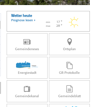
Wetter heute
Prognose lesen »
17 °
min
28 °
max
Gemeindenews
Ortsplan
Energiestadt
GR-Protokolle
Gemeindekanal
Gemeindeblatt