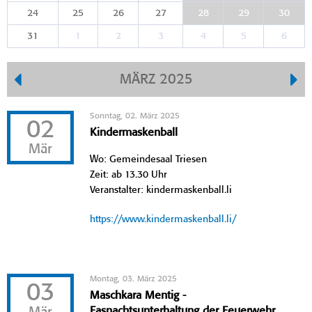
24
25
26
27
28
29
30
31
1
2
3
4
5
6
MÄRZ 2025
Sonntag, 02. März 2025
02
Kindermaskenball
Mär
Wo: Gemeindesaal Triesen
Zeit: ab 13.30 Uhr
Veranstalter: kindermaskenball.li
https://www.kindermaskenball.li/
Montag, 03. März 2025
03
Maschkara Mentig -
Fasnachtsunterhaltung der Feuerwehr