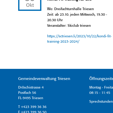
Okt
Wo: Dreifachturnhalle Triesen
Zeit: ab 23.10. jeden Mittwoch, 19.30 -
20.30 Uhr
Veranstalter: Skiclub triesen
https://sctriesen.li/2023/10/22/kondi-fit-
training-2023-2024/
Gemeindeverwaltung Triesen
Öffnungszeit
Dröschistrasse 4
Montag - Freit
Postfach 56
08:15 - 11:45 
FL-9495 Triesen
Sprechstunden
T +423 399 36 36
F +423 399 36 50