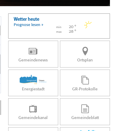
Wetter heute
Prognose lesen »
20 °
min
28 °
max
Gemeindenews
Ortsplan
Energiestadt
GR-Protokolle
Gemeindekanal
Gemeindeblatt