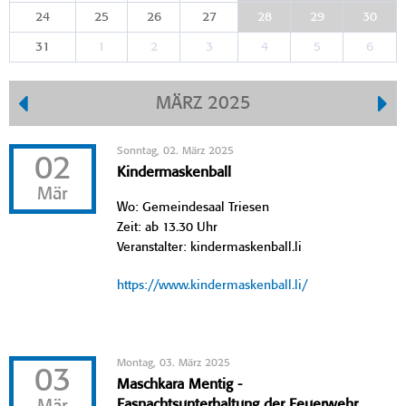
24
25
26
27
28
29
30
31
1
2
3
4
5
6
MÄRZ 2025
Sonntag, 02. März 2025
02
Kindermaskenball
Mär
Wo: Gemeindesaal Triesen
Zeit: ab 13.30 Uhr
Veranstalter: kindermaskenball.li
https://www.kindermaskenball.li/
Montag, 03. März 2025
03
Maschkara Mentig -
Fasnachtsunterhaltung der Feuerwehr