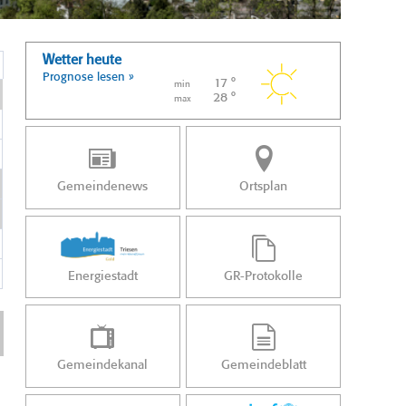
Wetter heute
Prognose lesen »
17 °
min
28 °
max
Gemeindenews
Ortsplan
Energiestadt
GR-Protokolle
Gemeindekanal
Gemeindeblatt