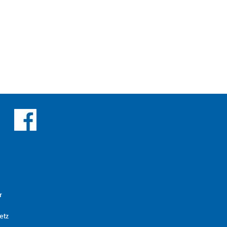
r
etz