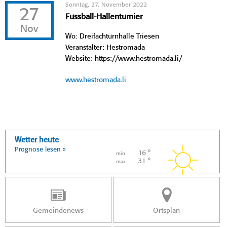
Sonntag, 27. November 2022
27
Fussball-Hallenturnier
Nov
Wo: Dreifachturnhalle Triesen
Veranstalter: Hestromada
Website: https://www.hestromada.li/
www.hestromada.li
Wetter heute
Prognose lesen »
16 °
min
31 °
max
Gemeindenews
Ortsplan