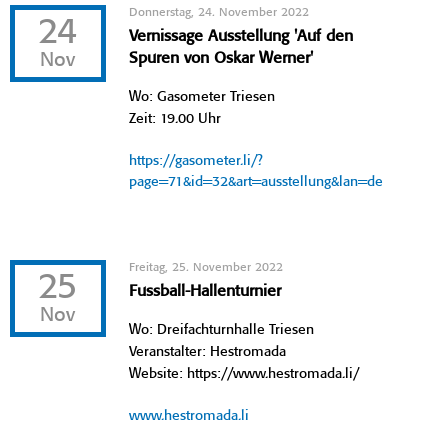
Donnerstag, 24. November 2022
24
Vernissage Ausstellung 'Auf den
Nov
Spuren von Oskar Werner'
Wo: Gasometer Triesen
Zeit: 19.00 Uhr
https://gasometer.li/?
page=71&id=32&art=ausstellung&lan=de
Freitag, 25. November 2022
25
Fussball-Hallenturnier
Nov
Wo: Dreifachturnhalle Triesen
Veranstalter: Hestromada
Website: https://www.hestromada.li/
www.hestromada.li