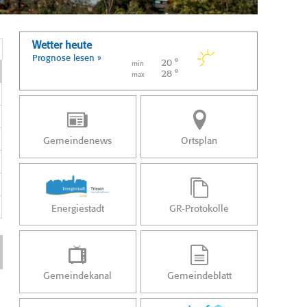
Wetter heute
Prognose lesen »
20 °
min
28 °
max
Gemeindenews
Ortsplan
Energiestadt
GR-Protokolle
Gemeindekanal
Gemeindeblatt