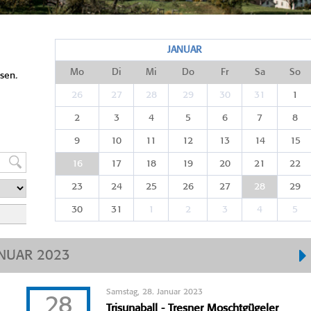
JANUAR
Mo
Di
Mi
Do
Fr
Sa
So
sen.
26
27
28
29
30
31
1
2
3
4
5
6
7
8
9
10
11
12
13
14
15
16
17
18
19
20
21
22
23
24
25
26
27
28
29
30
31
1
2
3
4
5
NUAR 2023
Samstag, 28. Januar 2023
28
Trisunaball - Tresner Moschtgügeler