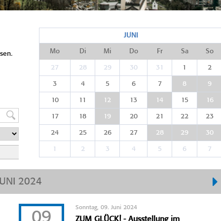
JUNI
Mo
Di
Mi
Do
Fr
Sa
So
sen.
27
28
29
30
31
1
2
3
4
5
6
7
8
9
10
11
12
13
14
15
16
17
18
19
20
21
22
23
24
25
26
27
28
29
30
1
2
3
4
5
6
7
JUNI 2024
Sonntag, 09. Juni 2024
09
ZUM GLÜCK! - Ausstellung im