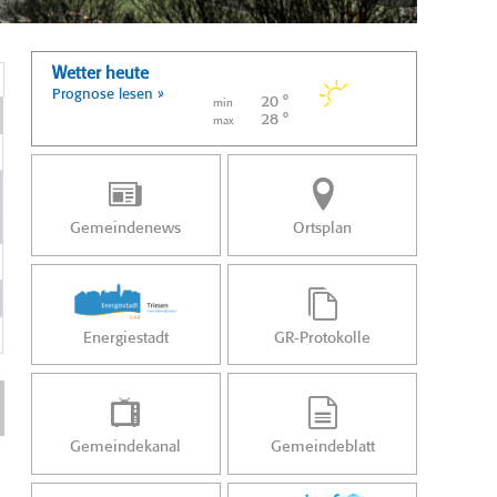
Wetter heute
Prognose lesen »
20 °
min
28 °
max
Gemeindenews
Ortsplan
Energiestadt
GR-Protokolle
Gemeindekanal
Gemeindeblatt