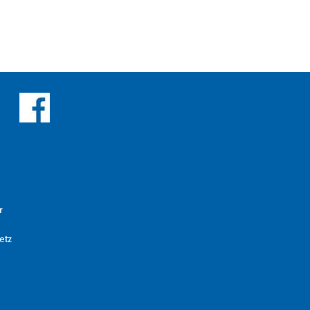
r
etz