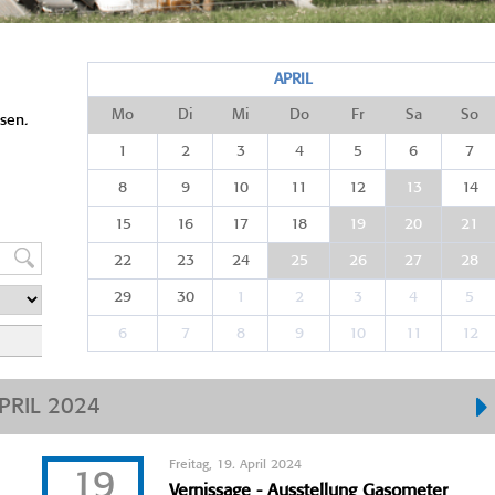
APRIL
Mo
Di
Mi
Do
Fr
Sa
So
sen.
1
2
3
4
5
6
7
8
9
10
11
12
13
14
15
16
17
18
19
20
21
22
23
24
25
26
27
28
29
30
1
2
3
4
5
6
7
8
9
10
11
12
PRIL 2024
Freitag, 19. April 2024
19
Vernissage - Ausstellung Gasometer