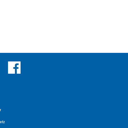
r
etz