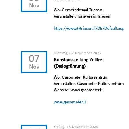
Nov
Wo: Gemeindesaal Triesen
Veranstalter: Turnverein Triesen
https://www.tvtriesen.li/DE/Default.asp
Dienstag, 07. November 2023
07
Kunstausstellung Zollfrei
Nov
(Dialogführung)
Wo: Gasometer Kulturzentrum
Veranstalter: Gasometer Kulturzentrum
Website: www.gasometer.li
www.gasometer.li
Freitag, 17. November 2023