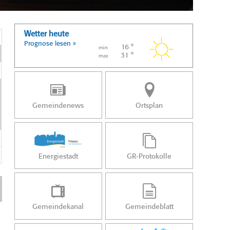
Wetter heute
Prognose lesen »
16 °
min
31 °
max
Gemeindenews
Ortsplan
Energiestadt
GR-Protokolle
Gemeindekanal
Gemeindeblatt