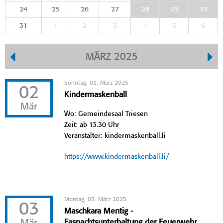
24
25
26
27
28
29
30
31
1
2
3
4
5
6
MÄRZ 2025
Sonntag, 02. März 2025
02
Kindermaskenball
Mär
Wo: Gemeindesaal Triesen
Zeit: ab 13.30 Uhr
Veranstalter: kindermaskenball.li
https://www.kindermaskenball.li/
Montag, 03. März 2025
03
Maschkara Mentig -
Fasnachtsunterhaltung der Feuerwehr