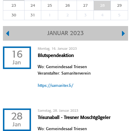
23
24
25
26
27
28
29
30
31
1
2
3
4
5
JANUAR 2023
Montag, 16. Januar 2023
16
Blutspendeaktion
Jan
Wo: Gemeindesaal Triesen
Veranstalter: Samariterverein
https://samariter.li/
Samstag, 28. Januar 2023
28
Trisunaball - Tresner Moschtgügeler
Jan
Wo: Gemeindesaal Triesen